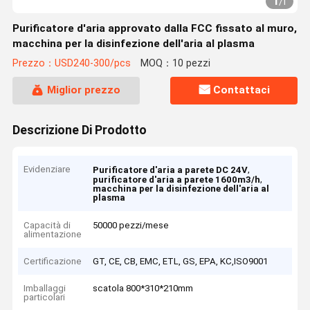
1
/
1
Purificatore d'aria approvato dalla FCC fissato al muro,
macchina per la disinfezione dell'aria al plasma
Prezzo：USD240-300/pcs
MOQ：10 pezzi
Miglior prezzo
Contattaci
Descrizione Di Prodotto
Evidenziare
,
Purificatore d'aria a parete DC 24V
,
purificatore d'aria a parete 1600m3/h
macchina per la disinfezione dell'aria al
plasma
Capacità di
50000 pezzi/mese
alimentazione
Certificazione
GT, CE, CB, EMC, ETL, GS, EPA, KC,ISO9001
Imballaggi
scatola 800*310*210mm
particolari