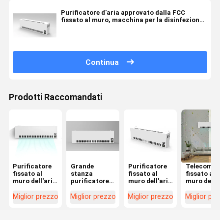
Purificatore d'aria approvato dalla FCC
fissato al muro, macchina per la disinfezione
dell'aria al plasma
Continua
Prodotti Raccomandati
Purificatore
Grande
Purificatore
Telecoma
fissato al
stanza
fissato al
fissato al
muro dell'aria
purificatore
muro dell'aria
muro del
di
fissato al
del plasma di
plasma del
eliminazione
muro dell'aria
EPA per il
sterilizzat
Miglior prezzo
Miglior prezzo
Miglior prezzo
Miglior pr
PM2.5
del
grande peso
dell'aria de
dell'aria del
telecomando
dello spazio
purificato
purificatore
del
ufficio 7.5kg
dell'aria di