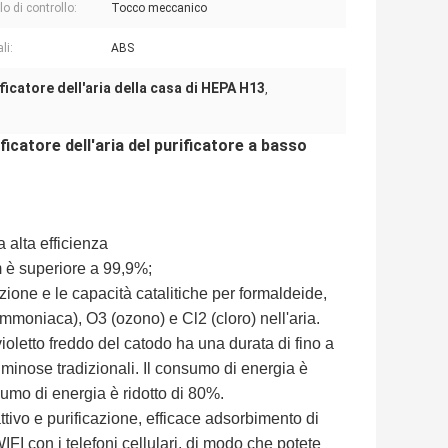
o di controllo:
Tocco meccanico
li:
ABS
ficatore dell'aria della casa di HEPA H13
,
icatore dell'aria del purificatore a basso
 alta efficienza
μm è superiore a 99,9%;
zione e le capacità catalitiche per formaldeide,
oniaca), O3 (ozono) e Cl2 (cloro) nell'aria.
violetto freddo del catodo ha una durata di fino a
luminose tradizionali. Il consumo di energia è
umo di energia è ridotto di 80%.
attivo e purificazione, efficace adsorbimento di
IFI con i telefoni cellulari, di modo che potete