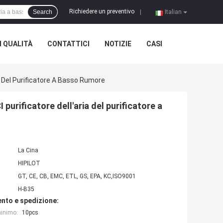
Richiedere un preventivo
Search
|
Italian
 QUALITÀ
CONTATTICI
NOTIZIE
CASI
a Del Purificatore A Basso Rumore
purificatore dell'aria del purificatore a
La Cina
HIPILOT
GT, CE, CB, EMC, ETL, GS, EPA, KC,ISO9001
H-B35
nto e spedizione:
minimo:
10pcs