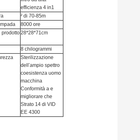
efficienza 4 in1
ra
² di 70-85m
lampada
8000 ore
 prodotto
28*28*71cm
8 chilogrammi
urezza
Sterilizzazione
dell'ampio spettro
coesistenza uomo
macchina
Conformità a e
migliorare che
Strato 14 di VID
EE 4300