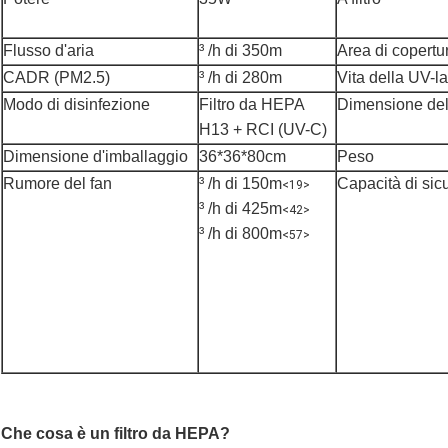
Flusso d'aria
³ /h di 350m
Area di copertu
CADR (PM2.5)
³ /h di 280m
Vita della UV-
Modo di disinfezione
Filtro da HEPA
Dimensione del
H13 + RCI (UV-C)
Dimensione d'imballaggio
36*36*80cm
Peso
Rumore del fan
³ /h di 150m
Capacità di sic
<19>
³ /h di 425m
<42>
³ /h di 800m
<57>
Che cosa è un filtro da HEPA?