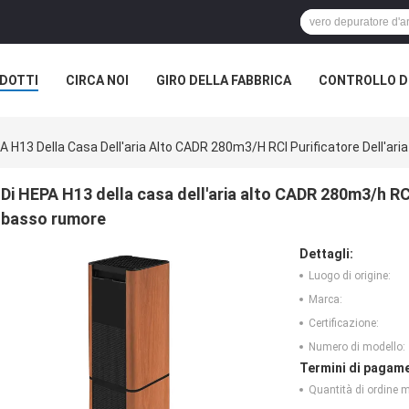
DOTTI
CIRCA NOI
GIRO DELLA FABBRICA
CONTROLLO DI
A H13 Della Casa Dell'aria Alto CADR 280m3/h RCI Purificatore Dell'ari
Di HEPA H13 della casa dell'aria alto CADR 280m3/h RCI 
basso rumore
Dettagli:
Luogo di origine:
Marca:
Certificazione:
Numero di modello:
Termini di pagame
Quantità di ordine 