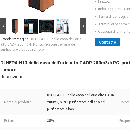
Prezzo:
Imballaggi particolar
Tempi di consegna:
Termini di pagamen
Capacità di aliment
Grande immagine :
Di HEPA H13 della casa dell'aria
Contatto
alto CADR 280m3/h RCI purificatore dell'aria del
purificatore a basso rumore
Di HEPA H13 della casa dell'aria alto CADR 280m3/h RCI purif
rumore
descrizione
Di HEPA H13 della casa dell'aria alto CADR
Nome di prodotto:
280m3/h RCI purificatore dell'aria del
Colore
purificatore a bas
Potere:
35W
Freque