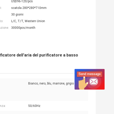
USD96-120/pcs
i:
scatola 280*280*710mm
30 giorni
to:
L/C, T/T, Western Union
azione:
30000pcs/month
icatore dell'aria del purificatore a basso
Bianco, nero, blu, marrone, grigio
:
nza:
50/60Hz