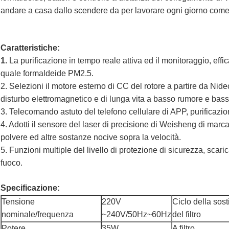
andare a casa dallo scendere da per lavorare ogni giorno come l
Caratteristiche:
1.
La purificazione in tempo reale attiva ed il monitoraggio, ef
quale formaldeide PM2.5.
2. Selezioni il motore esterno di CC del rotore a partire da Nide
disturbo elettromagnetico e di lunga vita a basso rumore e bass
3. Telecomando astuto del telefono cellulare di APP, purificazi
4. Adotti il sensore del laser di precisione di Weisheng di marca
polvere ed altre sostanze nocive sopra la velocità.
5. Funzioni multiple del livello di protezione di sicurezza, scar
fuoco.
Specificazione:
Tensione
220V
Ciclo della sost
nominale/frequenza
~240V/50Hz~60Hz
del filtro
Potere
35W
A filtro