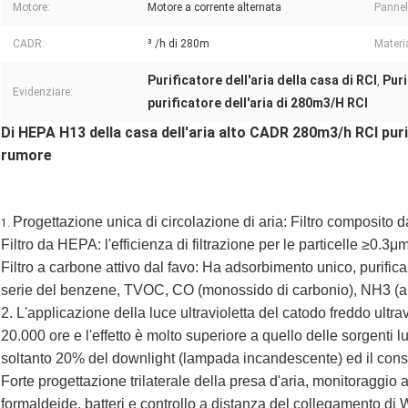
Motore:
Motore a corrente alternata
Pannell
CADR:
³ /h di 280m
Materia
Purificatore dell'aria della casa di RCI
Puri
,
Evidenziare:
purificatore dell'aria di 280m3/H RCI
Di HEPA H13 della casa dell'aria alto CADR 280m3/h RCI purif
rumore
Progettazione unica di circolazione di aria: Filtro composito da
1.
Filtro da HEPA: l'efficienza di filtrazione per le particelle ≥0.3
Filtro a carbone attivo dal favo: Ha adsorbimento unico, purifica
serie del benzene, TVOC, CO (monossido di carbonio), NH3 (amm
2. L'applicazione della luce ultravioletta del catodo freddo ultra
20.000 ore e l'effetto è molto superiore a quello delle sorgenti 
soltanto 20% del downlight (lampada incandescente) ed il cons
Forte progettazione trilaterale della presa d'aria, monitoraggio 
formaldeide, batteri e controllo a distanza del collegamento di W