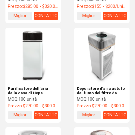
Prezzo:
$285.00 - $320.00/Units
Prezzo:
$155 - $200/Units
Miglior
CONTATTO
Miglior
CONTATTO
prezzo
prezzo
Purificatore dell'aria
Depuratore d'aria astuto
della casa di Hepa
del fumo del filtro da
Hepa del purificatore
MOQ:
100 unità
MOQ:
100 unità
dell'aria di Ionizer della
Prezzo:
$270.00 - $300.00/Units
Prezzo:
$270.00 - $300.00/Units
casa di controllo di WIFI
Miglior
CONTATTO
Miglior
CONTATTO
prezzo
prezzo