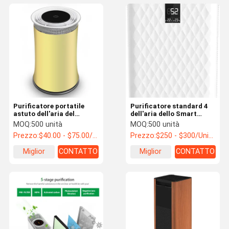
Purificatore portatile
Purificatore standard 4
astuto dell'aria del
dell'aria dello Smart
cilindro per la casa con lo
Home del CE in 1 OEM
MOQ:
500 unità
MOQ:
500 unità
ione negativo del vero
750M3/H CADR della fase
Prezzo:
$40.00 - $75.00/Units
Prezzo:
$250 - $300/Units
filtrante di Hepa
PM2.5
Miglior
CONTATTO
Miglior
CONTATTO
prezzo
prezzo