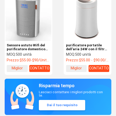
Sensore astuto Wifi del
purificatore portatile
purificatore domestico
dell'aria 24W con il filtro
dell'aria del filtrante di
da Hepa per 100m3/h
MOQ:
500 unità
MOQ:
500 unità
DC24V Hepa 3 milione
domestico CADR
Prezzo:
$55.00-$90/Units >=500 Units
Prezzo:
$55.00 - $90.00/Units
OEM dello ione dell'anione
Miglior
CONTATTO
Miglior
CONTATTO
prezzo
prezzo
Risparmia tempo
Lasciaci contattare i migliori prodotti con
te.
Dai il tuo requisito