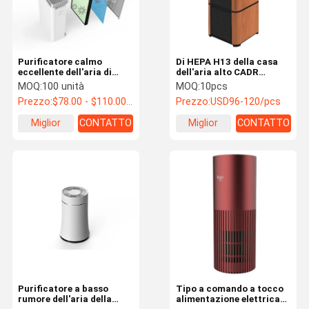
Purificatore calmo
Di HEPA H13 della casa
eccellente dell'aria di
dell'aria alto CADR
Hepa della casa 20dB per
280m3/h RCI purificatore
MOQ:
100 unità
MOQ:
10pcs
i virus ed i batteri con la
dell'aria del purificatore a
Prezzo:
$78.00 - $110.00/Units
Prezzo:
USD96-120/pcs
luce del LED
basso rumore
Miglior
CONTATTO
Miglior
CONTATTO
prezzo
prezzo
Casa
prodotti
Chi siamo
Contattaci
Purificatore a basso
Tipo a comando a tocco
rumore dell'aria della
alimentazione elettrica
Purificatore dell'aria del filtrante di HEPA