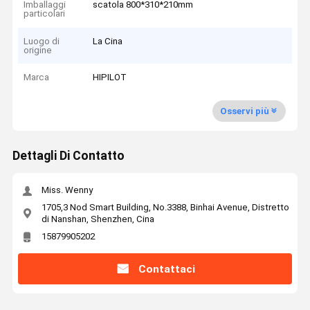
Imballaggi
scatola 800*310*210mm
particolari
Luogo di
La Cina
origine
Marca
HIPILOT
Osservi più
Dettagli Di Contatto
Miss. Wenny
1705,3 Nod Smart Building, No.3388, Binhai Avenue, Distretto
di Nanshan, Shenzhen, Cina
15879905202
Contattaci