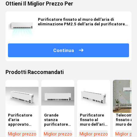
Ottieni Il Miglior Prezzo Per
Purificatore fissato al muro dell'aria di
eliminazione PM2.5 dell'aria del purificatore
dell'aria del CE 1000m3
Continua
Prodotti Raccomandati
Purificatore
Grande
Purificatore
Telecoma
d'aria
stanza
fissato al
fissato al
approvato
purificatore
muro dell'aria
muro del
dalla FCC
fissato al
del plasma di
plasma del
fissato al
muro dell'aria
EPA per il
sterilizzat
Miglior prezzo
Miglior prezzo
Miglior prezzo
Miglior pr