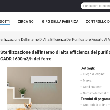
DOTTI
CIRCA NOI
GIRO DELLA FABBRICA
CONTROLLO DI
erilizzazione Dell'interno Di Alta Efficienza Del Purificatore Fissato A
Sterilizzazione dell'interno di alta efficienza del purif
CADR 1600m3/h del ferro
Dettagli:
Luogo di origine:
Marca:
Certificazione:
Numero di modello:
Termini di pagame
Quantità di ordine 