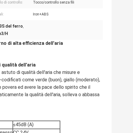
o di controllo:
Tocco/controllo senza fili
li:
Iron+ABS
ABS del ferro
,
0m3/H
no di alta efficienza dell'aria
qualità dell'aria
 astuto di qualità dell'aria che misure e
re-codificati come verde (buon), giallo (moderato),
 povera ed avere la pace dello spirito che il
icamente la qualità dell'aria, solleva o abbassa
≤45dB (A)
gresso
CC 24V