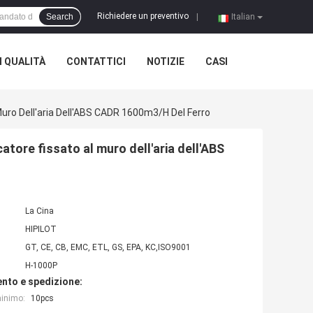
Richiedere un preventivo
Search
|
Italian
 QUALITÀ
CONTATTICI
NOTIZIE
CASI
l Muro Dell'aria Dell'ABS CADR 1600m3/h Del Ferro
icatore fissato al muro dell'aria dell'ABS
La Cina
HIPILOT
GT, CE, CB, EMC, ETL, GS, EPA, KC,ISO9001
H-1000P
nto e spedizione:
minimo:
10pcs