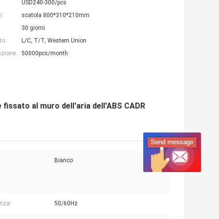
USD240-300/pcs
i:
scatola 800*310*210mm
30 giorni
to:
L/C, T/T, Western Union
azione:
50000pcs/month
re fissato al muro dell'aria dell'ABS CADR
Bianco
:
nza:
50/60Hz