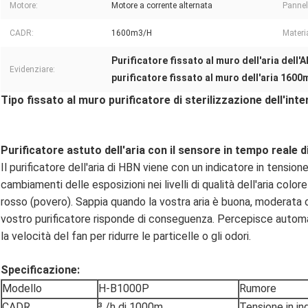
Motore:
Motore a corrente alternata
Pannell
CADR:
1600m3/H
Materia
Purificatore fissato al muro dell'aria dell'
Evidenziare:
purificatore fissato al muro dell'aria 160
Tipo fissato al muro purificatore di sterilizzazione dell'inter
Purificatore astuto dell'aria con il sensore in tempo reale di 
Il purificatore dell'aria di HBN viene con un indicatore in tensione
cambiamenti delle esposizioni nei livelli di qualità dell'aria colo
rosso (povero). Sappia quando la vostra aria è buona, moderata o
vostro purificatore risponde di conseguenza. Percepisce automat
la velocità del fan per ridurre le particelle o gli odori.
Specificazione:
Modello
H-B1000P
Rumore
CADR
³ /h di 1000m
Tensione in in