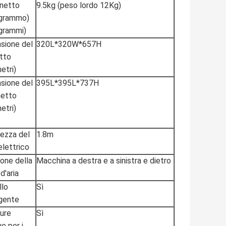
netto
9.5kg (peso lordo 12Kg)
ogrammo)
ogrammi)
sione del
320L*320W*657H
tto
metri)
sione del
395L*395L*737H
etto
metri)
ezza del
1.8m
elettrico
ione della
Macchina a destra e a sinistra e dietro
d'aria
lo
Sì
igente
ture
Sì
e per i