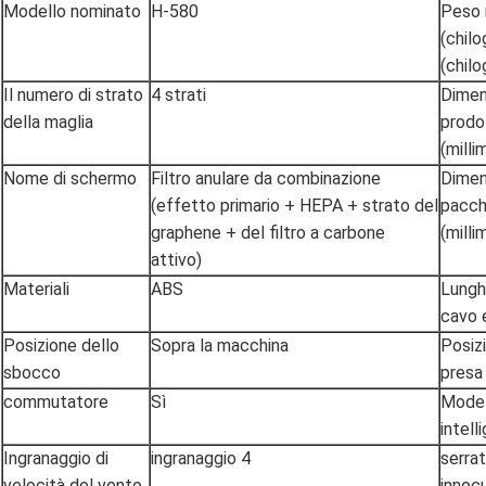
Modello nominato
H-580
Peso 
(chil
(chil
Il numero di strato
4 strati
Dimen
della maglia
prodo
(milli
Nome di schermo
Filtro anulare da combinazione
Dimen
(effetto primario + HEPA + strato del
pacch
graphene + del filtro a carbone
(milli
attivo)
Materiali
ABS
Lungh
cavo 
Posizione dello
Sopra la macchina
Posiz
sbocco
presa 
commutatore
Sì
Model
intell
Ingranaggio di
ingranaggio 4
serra
velocità del vento
innocu