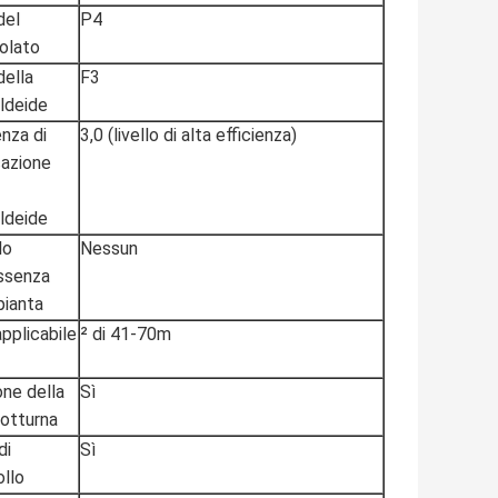
del
P4
colato
ella
F3
ldeide
enza di
3,0 (livello di alta efficienza)
cazione
ldeide
lo
Nessun
essenza
pianta
pplicabile
² di 41-70m
one della
Sì
notturna
di
Sì
ollo