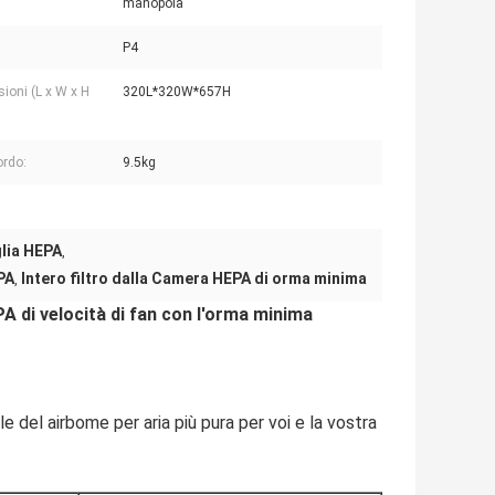
manopola
P4
ioni (L x W x H
320L*320W*657H
ordo:
9.5kg
glia HEPA
,
EPA
Intero filtro dalla Camera HEPA di orma minima
,
PA di velocità di fan con l'orma minima
le del airbome per aria più pura per voi e la vostra