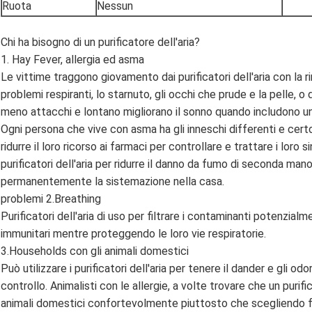
Ruota
Nessun
Chi ha bisogno di un purificatore dell'aria?
1. Hay Fever, allergia ed asma
Le vittime traggono giovamento dai purificatori dell'aria con la r
problemi respiranti, lo starnuto, gli occhi che prude e la pelle, o
meno attacchi e lontano migliorano il sonno quando includono un p
Ogni persona che vive con asma ha gli inneschi differenti e certo
ridurre il loro ricorso ai farmaci per controllare e trattare i loro s
purificatori dell'aria per ridurre il danno da fumo di seconda ma
permanentemente la sistemazione nella casa.
problemi 2.Breathing
Purificatori dell'aria di uso per filtrare i contaminanti potenzialm
immunitari mentre proteggendo le loro vie respiratorie.
3.Households con gli animali domestici
Può utilizzare i purificatori dell'aria per tenere il dander e gli o
controllo. Animalisti con le allergie, a volte trovare che un purifi
animali domestici confortevolmente piuttosto che scegliendo fra 