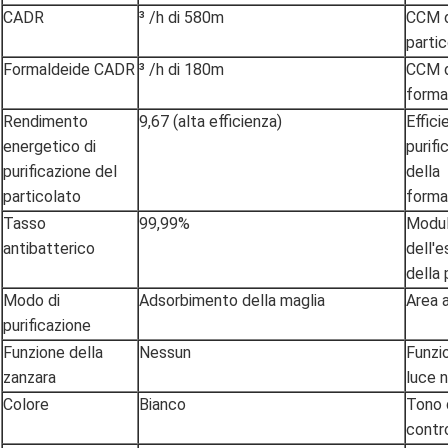
CADR
³ /h di 580m
CCM 
parti
Formaldeide CADR
³ /h di 180m
CCM d
forma
Rendimento
9,67 (alta efficienza)
Effici
energetico di
purifi
purificazione del
della
particolato
forma
Tasso
99,99%
Modu
antibatterico
dell'
della 
Modo di
Adsorbimento della maglia
Area a
purificazione
Funzione della
Nessun
Funzi
zanzara
luce 
Colore
Bianco
Tono 
contr