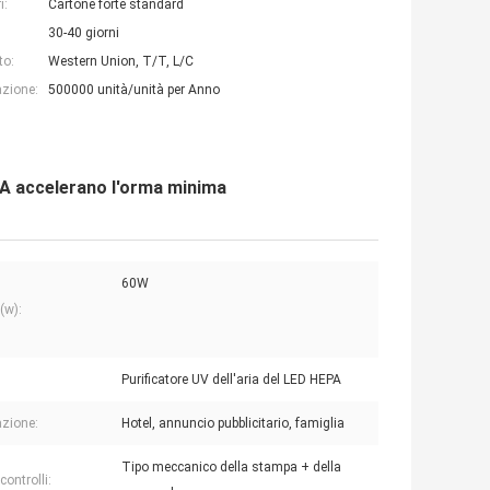
i:
Cartone forte standard
30-40 giorni
to:
Western Union, T/T, L/C
azione:
500000 unità/unità per Anno
HEPA accelerano l'orma minima
60W
(w):
Purificatore UV dell'aria del LED HEPA
azione:
Hotel, annuncio pubblicitario, famiglia
Tipo meccanico della stampa + della
 controlli: