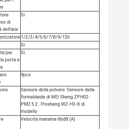
ni
atore
Sì
oso di
à dell'aria
rizzatore
1/2/3/4/5/6/7/8/9/12h
Sì
chi/per
Sì
 la porta e
ga
mero
9pcs
e
sore
Sensore della polvere: Sensore della
formaldeide di WEI Sheng ZPH02-
PM2.5 2.: Prosheng WZ-H3-K di
modello
re
Velocità massima 66dB (A)