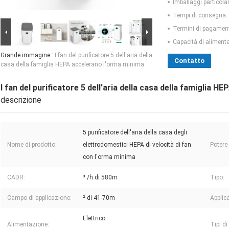
Imballaggi particolar
Tempi di consegna:
Termini di pagamen
Capacità di aliment
Grande immagine :
I fan del purificatore 5 dell'aria della
Contatto
casa della famiglia HEPA accelerano l'orma minima
I fan del purificatore 5 dell'aria della casa della famiglia 
descrizione
5 purificatore dell'aria della casa degli
Nome di prodotto:
elettrodomestici HEPA di velocità di fan
Potere 
con l'orma minima
CADR:
³ /h di 580m
Tipo:
Campo di applicazione:
² di 41-70m
Applic
Elettrico
Alimentazione:
Tipi di