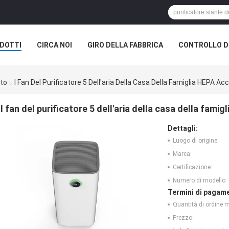
DOTTI
CIRCA NOI
GIRO DELLA FABBRICA
CONTROLLO DI
nto
I Fan Del Purificatore 5 Dell'aria Della Casa Della Famiglia HEPA A
I fan del purificatore 5 dell'aria della casa della fam
Dettagli:
Luogo di origine:
Marca:
Certificazione:
Numero di modello:
Termini di pagame
Quantità di ordine 
Prezzo: