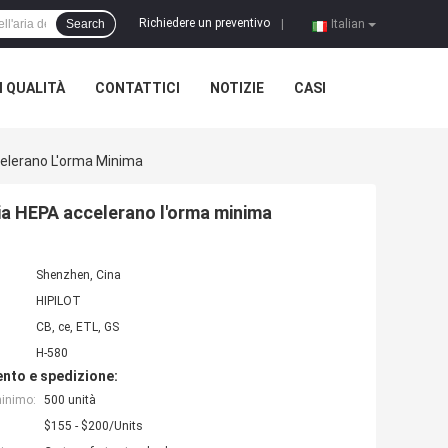
Richiedere un preventivo
Search
|
Italian
 QUALITÀ
CONTATTICI
NOTIZIE
CASI
ccelerano L'orma Minima
iglia HEPA accelerano l'orma minima
Shenzhen, Cina
HIPILOT
CB, ce, ETL, GS
H-580
nto e spedizione:
minimo:
500 unità
$155 - $200/Units