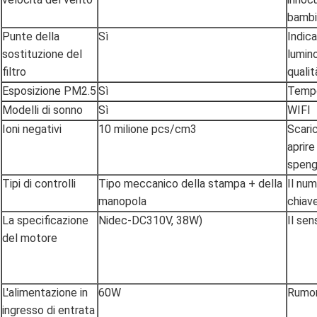
bambi
Punte della
Sì
Indic
sostituzione del
lumin
filtro
qualit
Esposizione PM2.5
Sì
Tempo
Modelli di sonno
Sì
WIFI
Ioni negativi
10 milione pcs/cm3
Scari
aprire
spen
Tipi di controlli
Tipo meccanico della stampa + della
Il nu
manopola
chiav
La specificazione
Nidec-DC310V, 38W)
Il sen
del motore
L'alimentazione in
60W
Rumo
ingresso di entrata