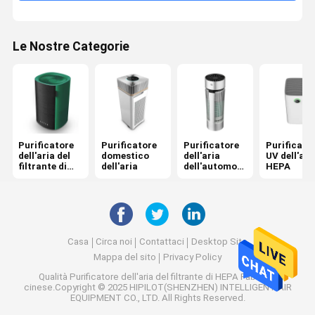
Le Nostre Categorie
Purificatore
Purificatore
Purificatore
Purificato
dell'aria del
domestico
dell'aria
UV dell'aria
filtrante di
dell'aria
dell'automobi
HEPA
HEPA
le
Casa
Circa noi
Contattaci
Desktop Site
Mappa del sito
Privacy Policy
Qualità
Purificatore dell'aria del filtrante di HEPA
Fabbrica
cinese.Copyright © 2025 HIPILOT(SHENZHEN) INTELLIGENT AIR
EQUIPMENT CO., LTD. All Rights Reserved.