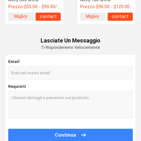
depuratore d'aria
Prezzo:
$55.00 - $90.00/Units
Prezzo:
$96.00 - $120.00/Units
economizzatore
d'energia di Hepa per le
Miglior
contact
Miglior
contact
allergie
prezzo
prezzo
Lasciate Un Messaggio
Ti Risponderemo Velocemente
Email
Requisiti
Continua