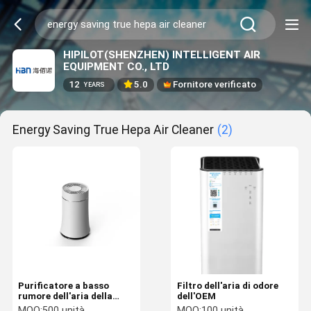
HIPILOT(SHENZHEN) INTELLIGENT AIR
EQUIPMENT CO., LTD
12
5.0
Fornitore verificato
YEARS
Energy Saving True Hepa Air Cleaner
(2)
Purificatore a basso
Filtro dell'aria di odore
rumore dell'aria della
dell'OEM
stanza del vero
MOQ:
500 unità
MOQ:
100 unità