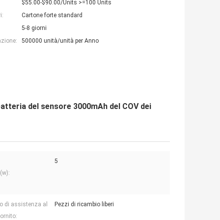
$55.00-$90.00/Units >=100 Units
i:
Cartone forte standard
5-8 giorni
azione:
500000 unità/unità per Anno
a batteria del sensore 3000mAh del COV dei
5
(w):
io di assistenza al
Pezzi di ricambio liberi
fornito: