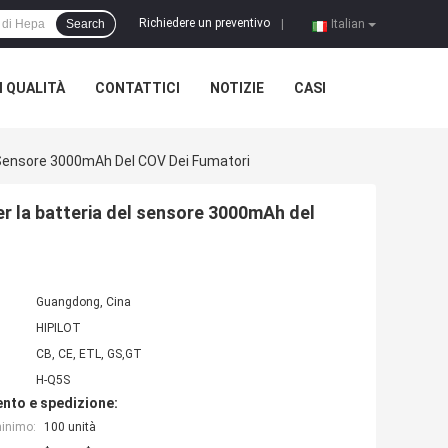
Richiedere un preventivo
Search
|
Italian
 QUALITÀ
CONTATTICI
NOTIZIE
CASI
Del Sensore 3000mAh Del COV Dei Fumatori
per la batteria del sensore 3000mAh del
Guangdong, Cina
HIPILOT
CB, CE, ETL, GS,GT
H-Q5S
nto e spedizione:
minimo:
100 unità