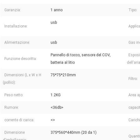
Garanzia:
1 anno
Tipo:
usb
Installazione:
Applic
Alimentazione:
usb
Gas in
Pannello di tocco, sensore del COV,
Esposi
Funzione descritta:
batteria al litio
dell'aria
Dimensioni (L x W x H
75*75*210mm
Filtro:
(pollici):
Peso netto:
1.2KG
Area ap
Rumore:
<36db>
capacit
corrente di carica:
<>
Carichi
Dimensione
375*560*440mm (20 da 1)
Quantit