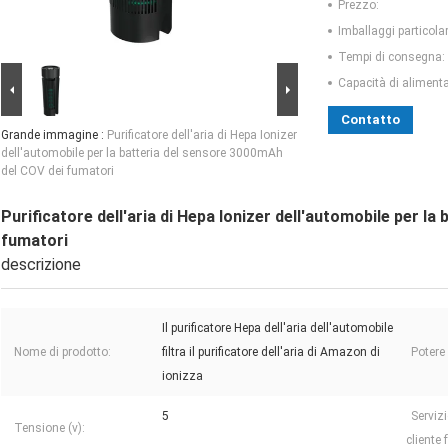
Prezzo:
Imballaggi particolar
Tempi di consegna:
Capacità di aliment
Contatto
Grande immagine :
Purificatore dell'aria di Hepa Ionizer
dell'automobile per la batteria del sensore 3000mAh
del COV dei fumatori
Purificatore dell'aria di Hepa Ionizer dell'automobile per l
fumatori
descrizione
Il purificatore Hepa dell'aria dell'automobile
Nome di prodotto:
filtra il purificatore dell'aria di Amazon di
Potere 
ionizza
5
Serviz
Tensione (v):
cliente 