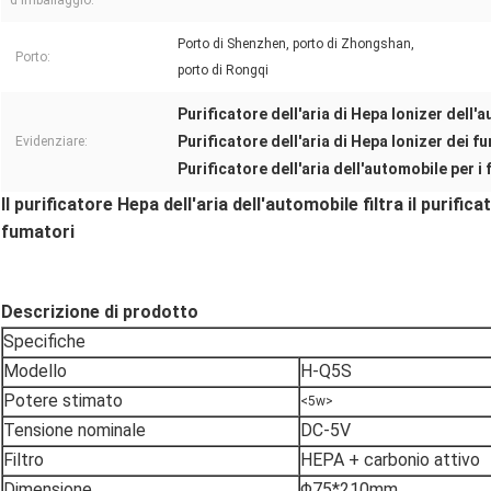
d'imballaggio:
Porto di Shenzhen, porto di Zhongshan,
Porto:
porto di Rongqi
Purificatore dell'aria di Hepa Ionizer dell'
Purificatore dell'aria di Hepa Ionizer dei f
Evidenziare:
Purificatore dell'aria dell'automobile per i
Il purificatore Hepa dell'aria dell'automobile filtra il purific
fumatori
Descrizione di prodotto
Specifiche
Modello
H-Q5S
Potere stimato
<5w>
Tensione nominale
DC-5V
Filtro
HEPA + carbonio attivo
Dimensione
Φ75*210mm