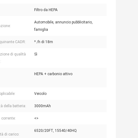
Filtro da HEPA
Automobile, annuncio pubblicitario,
azione:
famiglia
quinante CADR:
³ /h di 18m
zione di qualità
Sì
:
HEPA + carbonio attivo
plicabile:
Veicolo
à della batteria:
3000mAh
 corrente:
<>
6520/20FT, 15540/40HQ
à di carico: