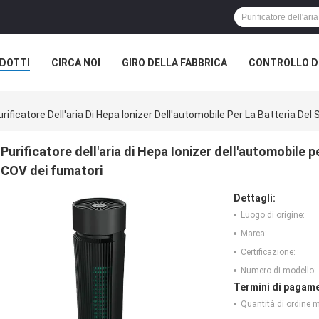
DOTTI
CIRCA NOI
GIRO DELLA FABBRICA
CONTROLLO DI
urificatore Dell'aria Di Hepa Ionizer Dell'automobile Per La Batteria 
Purificatore dell'aria di Hepa Ionizer dell'automobile 
COV dei fumatori
Dettagli:
Luogo di origine:
Marca:
Certificazione:
Numero di modello:
Termini di pagame
Quantità di ordine 