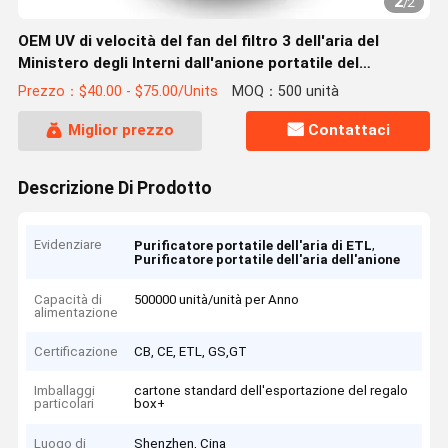
2
/
2
OEM UV di velocità del fan del filtro 3 dell'aria del
Ministero degli Interni dall'anione portatile del
purificatore
Prezzo：$40.00 - $75.00/Units
MOQ：500 unità
Miglior prezzo
Contattaci
Descrizione Di Prodotto
Evidenziare
,
Purificatore portatile dell'aria di ETL
Purificatore portatile dell'aria dell'anione
Capacità di
500000 unità/unità per Anno
alimentazione
Certificazione
CB, CE, ETL, GS,GT
Imballaggi
cartone standard dell'esportazione del regalo
particolari
box+
Luogo di
Shenzhen, Cina