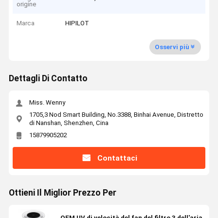
origine
Marca
HIPILOT
Osservi più
Dettagli Di Contatto
Miss. Wenny
1705,3 Nod Smart Building, No.3388, Binhai Avenue, Distretto
di Nanshan, Shenzhen, Cina
15879905202
Contattaci
Ottieni Il Miglior Prezzo Per
OEM UV di velocità del fan del filtro 3 dell'aria