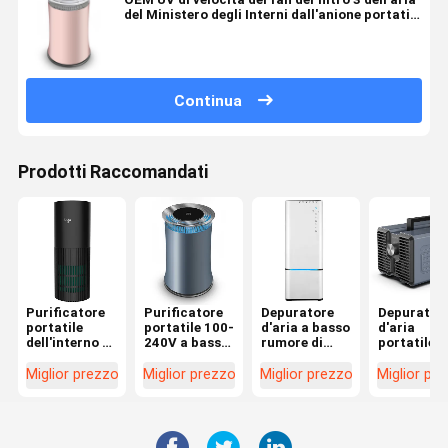
del Ministero degli Interni dall'anione portatile
del purificatore
Continua
Prodotti Raccomandati
Purificatore
Purificatore
Depuratore
Depurator
portatile
portatile 100-
d'aria a basso
d'aria
dell'interno a
240V a basso
rumore di
portatile d
basso rumore
rumore 24W
Mini Portable
purificato
dell'aria con il
dell'aria
Air Purifier
dell'aria
Miglior prezzo
Miglior prezzo
Miglior prezzo
Miglior pr
filtro 240V
dell'anione
With H13
220V-240
24W da Hepa
della famiglia
Hepa
con il
dell'interno
generator
potente
dell'ozono