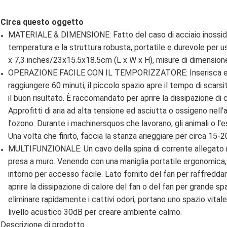
Circa questo oggetto
MATERIALE & DIMENSIONE: Fatto del caso di acciaio inossidabi
temperatura e la struttura robusta, portatile e durevole per 
x 7,3 inches/23x15.5x18.5cm (L x W x H), misure di dimensio
OPERAZIONE FACILE CON IL TEMPORIZZATORE: Inserisca e met
raggiungere 60 minuti, il piccolo spazio apre il tempo di scars
il buon risultato. È raccomandato per aprire la dissipazione di 
Approfitti di aria ad alta tensione ed asciutta o ossigeno nel
l'ozono. Durante i machinersquos che lavorano, gli animali o l
Una volta che finito, faccia la stanza arieggiare per circa 15-2
MULTIFUNZIONALE: Un cavo della spina di corrente allegato re
presa a muro. Venendo con una maniglia portatile ergonomica
intorno per accesso facile. Lato fornito del fan per raffredd
aprire la dissipazione di calore del fan o del fan per grande spa
eliminare rapidamente i cattivi odori, portano uno spazio vita
livello acustico 30dB per creare ambiente calmo.
Descrizione di prodotto