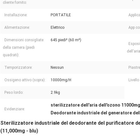
cliente fornito:
Installazione:
PORTATILE
Applic
Alimentazione:
Elettrico
App co
Dimensioni consigliate
645 piedi² (60 m²)
Esposi
della camera (piedi
dell'aria
quadrati):
Temporizzatore:
Nessun
Piastr
Ossigeno attivo (sopra):
10000mg/H
Livello
Peso lordo:
2.9kg
sterilizzatore dell'aria dell'ozono 11000m
Evidenziare:
Deodorante industriale del generatore del
Sterilizzatore industriale del deodorante del purificatore 
(11,000mg - blu)