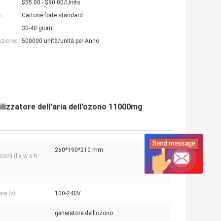
$55.00 - $90.00/Units
i:
Cartone forte standard
30-40 giorni
azione:
500000 unità/unità per Anno
ilizzatore dell'aria dell'ozono 11000mg
260*190*210 mm
ioni (l x w x h
ne (v):
100-240V
generatore dell'ozono