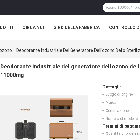
DOTTI
CIRCA NOI
GIRO DELLA FABBRICA
CONTROLLO DI
l'ozono
Deodorante Industriale Del Generatore Dell'ozono Dello Steril
Deodorante industriale del generatore dell'ozono dello
11000mg
Dettagli:
Luogo di origine:
Marca:
Certificazione:
Numero di modello:
Termini di pagame
Quantità di ordine 