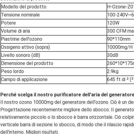
Modello del prodotto
H-Ozone-Z0
Tensione nominale
100-240V~
Potere
120W
Volume di aria
300 CFM ma
Piastrine dell'ozono
90*110mm
Ossigeno attivo (sopra)
10000mg/H
Livello sonoro (dB)
30dB
Dimensione del prodotto
260*10*17
Peso lordo
2.9kg
Campo di applicazione
645 ft di ² (
Perché scelga il nostro purificatore dell'aria del generator
Il nostro ozono 10000mg del generatore dell'ozono. Ciò è un des
Progettazione recentemente migliore dello sbocco. Il generato
relativamente piccolo o lo sbocco è barra orizzontale. Ciò colpir
verticale barra di sezione lo sbocco, di modo che il rilascio rapi
dell'interno. Migliori risultati.