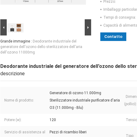
Prezzo:
Imballaggi particolar
Tempi di consegna:
Capacità di aliment
Contatto
Grande immagine :
Deodorante industriale del
generatore dell'ozono dello sterilizzatore dell'aria
dell'ozono 11000mg
Deodorante industriale del generatore dell'ozono dello ster
descrizione
Generatore di ozono 11.000mg
Dimens
Nome di prodotto:
Sterilizzatore industriale purificatore d'aria
(pollici):
O3 (11.000mg - Blu)
Potere (w):
120
Tensio
Servizio di assistenza al
Pezzi di ricambio liberi
Tipo: