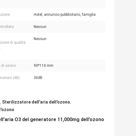
azione:
Hotel, annuncio pubblicitario, famiglia
ntrollato:
Nessun
Nessun
zione di qualità
:
e di ozono:
90*110 mm
 sonoro (dB):
30dB
g
Sterilizzatore dell'aria dell'ozono
,
,
l'ozono
dell'aria O3 del generatore 11,000mg dell'ozono