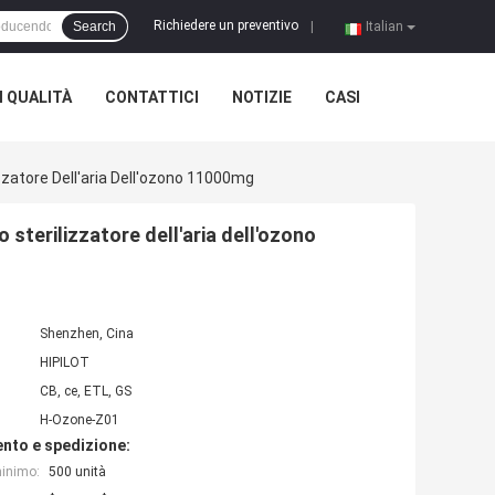
Richiedere un preventivo
Search
|
Italian
 QUALITÀ
CONTATTICI
NOTIZIE
CASI
izzatore Dell'aria Dell'ozono 11000mg
 sterilizzatore dell'aria dell'ozono
Shenzhen, Cina
HIPILOT
CB, ce, ETL, GS
H-Ozone-Z01
nto e spedizione:
minimo:
500 unità