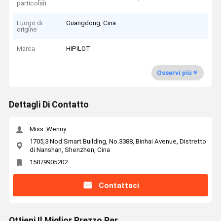
particolari
Luogo di
Guangdong, Cina
origine
Marca
HIPILOT
Osservi più
Dettagli Di Contatto
Miss. Wenny
1705,3 Nod Smart Building, No.3388, Binhai Avenue, Distretto
di Nanshan, Shenzhen, Cina
15879905202
Contattaci
Ottieni Il Miglior Prezzo Per