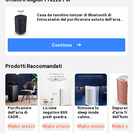
Casa da tavolino Ionizer di Bluetooth di
fotocatalisi del purificatore astuto dell'aria
piccola
Continua
Prodotti Raccomandati
Purificatore
Lo ione
Rimuova lo
Depurator
dell'aria di
negativo 800
sleep mode
d'aria fres
CADR
piedi quadrati
calmo
dell'hotel
700m3/h
ventila il
eccellente
domestico 
PM2.5 per la
colore bianco
UV-C del
purificato
Miglior prezzo
Miglior prezzo
Miglior prezzo
Miglior pr
casa con il
CADR
purificatore
dell'aria di