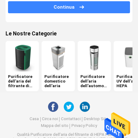
Continua
Purificatore dell'aria dell'anione
Purificatore dell'aria di fotocatalisi
Le Nostre Categorie
Sterilizzatore UV profondo
Purificatore dell'aria dell'elevatore
Purificatore dell'aria della condotta
Purificatore portatile dell'aria
Purificatore
Purificatore
Purificatore
Purificato
dell'aria del
domestico
dell'aria
UV dell'aria
filtrante di
dell'aria
dell'automobi
HEPA
Filtro dell'aria PM2.5
HEPA
le
Filtro dell'aria di odore
Purificatore dell'aria del generatore dell'ozono
Casa
Circa noi
Contattaci
Desktop Site
Mappa del sito
Privacy Policy
Qualità
Purificatore dell'aria del filtrante di HEPA
Fabbrica