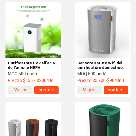
Purificatore UV dell'aria
Sensore astuto Wifi del
dell'anione HEPA
purificatore domestico
dell'aria del filtrante di
MOQ:
500 unità
MOQ:
500 unità
DC24V Hepa 3 milione
Prezzo:
$155 - $200/Units
Prezzo:
$55.00-$90/Units >=500 Units
OEM dello ione dell'anione
Miglior
contact
Miglior
contact
prezzo
prezzo