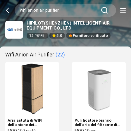
HIPILOT(SHENZHEN) INTELLIGENT AIR
EQUIPMENT CO., LTD
12
5.0
Fornitore verificato
YEARS
Wifi Anion Air Purifier
(22)
Aria astuta di WIFI
Purificatore bianco
dell'anione dei
dell'aria del filtrante di
purificatori commerciali
luce UV Hepa dell'ABS del
MOQ:
100 unità
MOQ:
10pcs