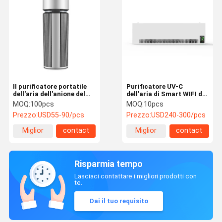
Il purificatore portatile
Purificatore UV-C
dell'aria dell'anione del
dell'aria di Smart WIFI del
Ministero degli Interni
supporto della parete
MOQ:
100pcs
MOQ:
10pcs
elimina la muffa con luce
dello sterilizzatore
Prezzo:
USD55-90/pcs
Prezzo:
USD240-300/pcs
UV-C
dell'aria del plasma di
HEPA
Miglior
contact
Miglior
contact
prezzo
prezzo
Risparmia tempo
Lasciaci contattare i migliori prodotti con
te.
Dai il tuo requisito