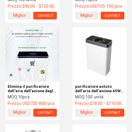
dell'aria che sterilizza
purificatore dell'aria
Prezzo:
$96.00 - $120.00/Units
Prezzo:
USD105-150/pcs
per la casa
dell'anione di colore
CADR 400m3/h
Miglior
contact
Miglior
contact
prezzo
prezzo
Elimina il purificatore
purificatore astuto
dell'aria dell'anione degli
dell'aria dell'anione 45W
agenti inquinanti di odori
per le stanze medie 258
MOQ:
10pcs
MOQ:
100 unità
per grande stanza
piedi quadrati con il
Prezzo:
USD720-800/pcs
Prezzo:
$78.00 - $110.00/Units
generatore del plasma da
monitor di qualità
5500 piedi quadrati
Miglior
contact
Miglior
contact
prezzo
prezzo