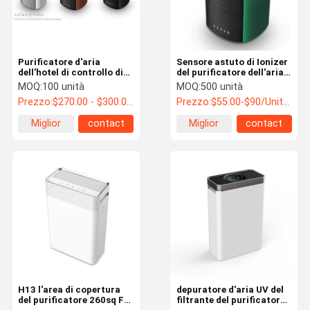
Purificatore d'aria
Sensore astuto di Ionizer
dell'hotel di controllo di
del purificatore dell'aria
WIFI, depuratore d'aria
del filtrante dell'OEM Wifi
MOQ:
100 unità
MOQ:
500 unità
del fumo del filtro da
HEPA per la casa
Prezzo:
$270.00 - $300.00/Units
Prezzo:
$55.00-$90/Units >=500 Units
Hepa
Miglior
contact
Miglior
contact
prezzo
prezzo
Casa
Prodotti
Circa Noi
Giro Della
Fabbrica
H13 l'area di copertura
depuratore d'aria UV del
del purificatore 260sq Ft
filtrante del purificatore